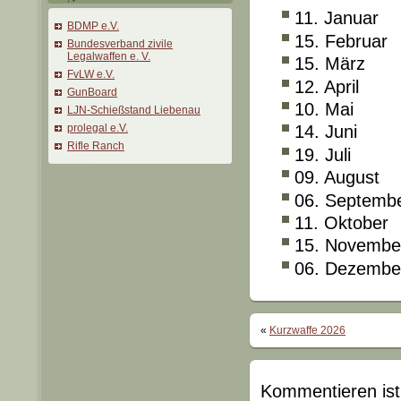
11. Januar
BDMP e.V.
15. Februar
Bundesverband zivile
Legalwaffen e. V.
15. März
FvLW e.V.
12. April
GunBoard
10. Mai
LJN-Schießstand Liebenau
prolegal e.V.
14. Juni
Rifle Ranch
19. Juli
09. August
06. Septemb
11. Oktober
15. Novembe
06. Dezembe
«
Kurzwaffe 2026
Kommentieren ist