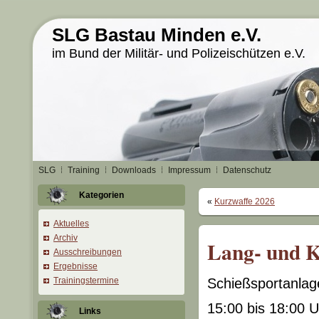
SLG Bastau Minden e.V.
im Bund der Militär- und Polizeischützen e.V.
SLG
Training
Downloads
Impressum
Datenschutz
Kategorien
«
Kurzwaffe 2026
Aktuelles
Archiv
Lang- und K
Ausschreibungen
Ergebnisse
Trainingstermine
Schießsportanlag
15:00 bis 18:00 U
Links