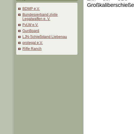
Großkaliberschieß
BDMP e.V.
Bundesverband zivile
Legalwaffen e. V.
FvLW e.V.
GunBoard
LJN-Schießstand Liebenau
prolegal e.V.
Rifle Ranch