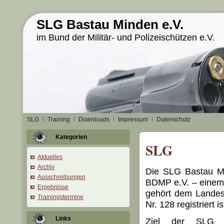
SLG Bastau Minden e.V.
im Bund der Militär- und Polizeischützen e.V.
SLG
Training
Downloads
Impressum
Datenschutz
Kategorien
SLG
Aktuelles
Archiv
Die SLG Bastau Min
Ausschreibungen
BDMP e.V. – einem 
Ergebnisse
gehört dem Landes
Trainingstermine
Nr. 128 registriert is
Links
Ziel der SLG i