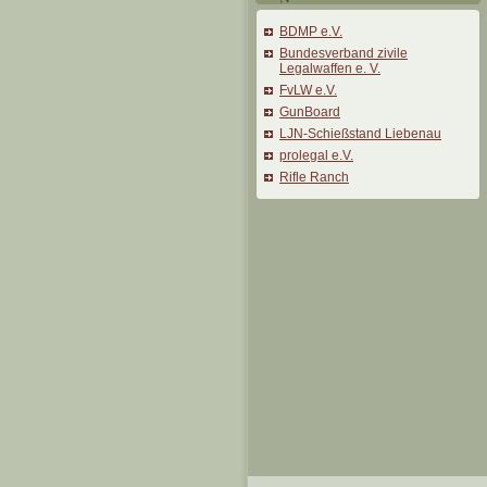
BDMP e.V.
Bundesverband zivile
Legalwaffen e. V.
FvLW e.V.
GunBoard
LJN-Schießstand Liebenau
prolegal e.V.
Rifle Ranch