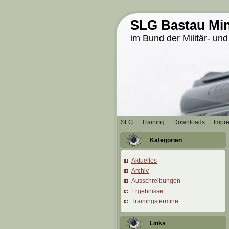
SLG Bastau Min
im Bund der Militär- und
SLG
Training
Downloads
Impr
Kategorien
Aktuelles
Archiv
Ausschreibungen
Ergebnisse
Trainingstermine
Links