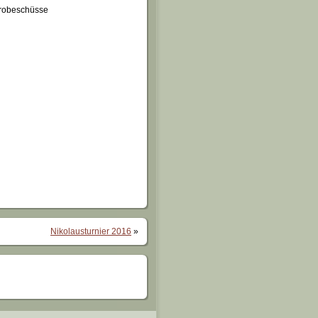
Probeschüsse
Nikolausturnier 2016
»