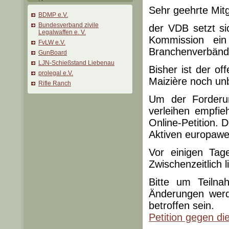
Sehr geehrte Mitg
BDMP e.V.
Bundesverband zivile
der VDB setzt si
Legalwaffen e. V.
Kommission ei
FvLW e.V.
Branchenverbänd
GunBoard
LJN-Schießstand Liebenau
Bisher ist der o
prolegal e.V.
Maizière noch un
Rifle Ranch
Um der Forderu
verleihen empfie
Online-Petition. 
Aktiven europawe
Vor einigen Tag
Zwischenzeitlich 
Bitte um Teilna
Änderungen werd
betroffen sein.
Petition gegen di