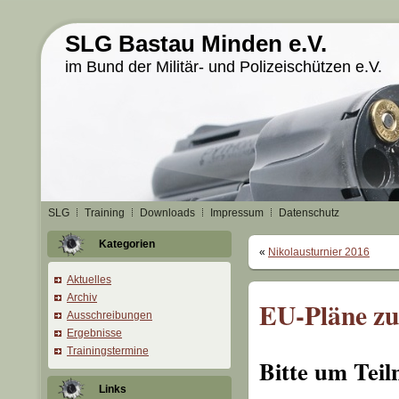
SLG Bastau Minden e.V.
im Bund der Militär- und Polizeischützen e.V.
SLG
Training
Downloads
Impressum
Datenschutz
Kategorien
«
Nikolausturnier 2016
Aktuelles
Archiv
EU-Pläne zu
Ausschreibungen
Ergebnisse
Trainingstermine
Bitte um Teil
Links